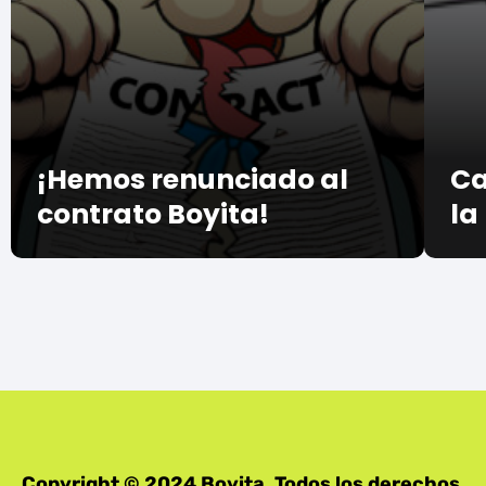
¡Hemos renunciado al
Ca
contrato Boyita!
la
Copyright © 2024 Boyita. Todos los derechos