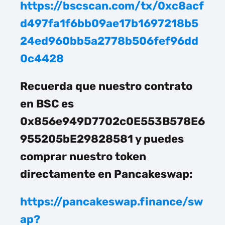
https://bscscan.com/tx/0xc8acf
d497fa1f6bb09ae17b1697218b5
24ed960bb5a2778b506fef96dd
0c4428
Recuerda que nuestro contrato
en BSC es
0x856e949D7702c0E553B578E6
955205bE29828581 y puedes
comprar nuestro token
directamente en Pancakeswap:
https://pancakeswap.finance/sw
ap?