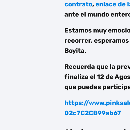
contrato
,
e
nlace de 
ante el mundo enter
Estamos muy emocion
recorrer, esperamos 
Boyita
.
Recuerda que la pre
finaliza el 12 de Ag
que puedas participa
https://www.pinks
02c7C2CB99ab67