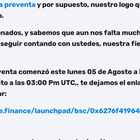
la preventa
y por supuesto, nuestro logo q
o.
ados, y sabemos que aun nos falta muc
seguir contando con ustedes, nuestra fi
venta comenzó este lunes 05 de Agosto a
osto a las 03:00 Pm UTC,, te dejamos el en
r:
ale.finance/launchpad/bsc/0x6276f419