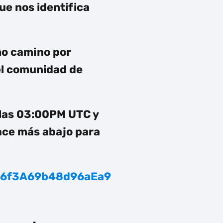
ue nos identifica
ho camino por
el
comunidad de
 las 03:00PM UTC y
lace más abajo para
646f3A69b48d96aEa9