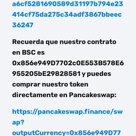
a6cf5281690589d31197b794e23
414cf75da275c34adf3867bbeec
36247
Recuerda que nuestro contrato
en BSC es
0x856e949D7702c0E553B578E6
955205bE29828581 y puedes
comprar nuestro token
directamente en Pancakeswap:
https://pancakeswap.finance/sw
ap?
outputCurrency=0x856e949D77